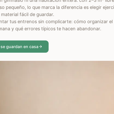
n gimnasio ni una habitación entera: con 2–3 m² libre
so pequeño, lo que marca la diferencia es elegir ejerc
 material fácil de guardar.
ntar tus entrenos sin complicarte: cómo organizar el
na y qué errores típicos te hacen abandonar.
r se guardan en casa