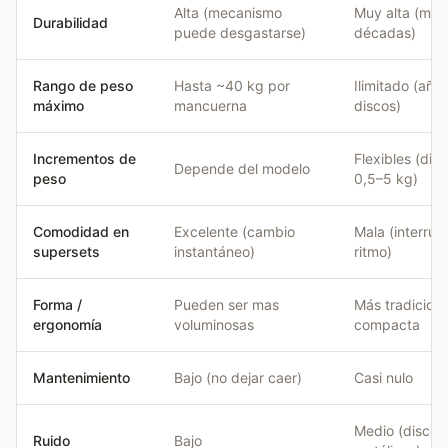
Alta (mecanismo
Muy alta (meta
Durabilidad
puede desgastarse)
décadas)
Rango de peso
Hasta ~40 kg por
Ilimitado (aña
máximo
mancuerna
discos)
Incrementos de
Flexibles (dis
Depende del modelo
peso
0,5–5 kg)
Comodidad en
Excelente (cambio
Mala (interrum
supersets
instantáneo)
ritmo)
Forma /
Pueden ser mas
Más tradiciona
ergonomía
voluminosas
compacta
Mantenimiento
Bajo (no dejar caer)
Casi nulo
Medio (discos
Ruido
Bajo