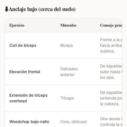
⬇️
Anclaje bajo (cerca del suelo)
Ejercicio
Músculos
Consejo práctic
Frente a la pue
Curl de bíceps
Bíceps
hacia arriba. 
quietos.
De espaldas a 
Deltoides
Elevación frontal
sube hasta la 
anterior
los ojos.
De espaldas al
Extensión de tríceps
Tríceps
extiende por 
overhead
la cabeza.
Gira desde la 
Woodchop bajo→alto
Core, oblicuos
controla la sub