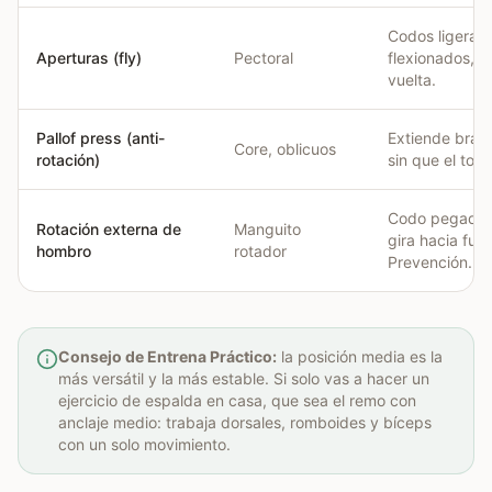
Codos ligeram
Aperturas (fly)
Pectoral
flexionados, co
vuelta.
Pallof press (anti-
Extiende brazo
Core, oblicuos
rotación)
sin que el tors
Codo pegado a
Rotación externa de
Manguito
gira hacia fuer
hombro
rotador
Prevención.
Consejo de Entrena Práctico:
la posición media es la
más versátil y la más estable. Si solo vas a hacer un
ejercicio de espalda en casa, que sea el remo con
anclaje medio: trabaja dorsales, romboides y bíceps
con un solo movimiento.