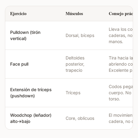
Ejercicio
Músculos
Consejo práctic
Lleva los codo
Pulldown (tirón
Dorsal, bíceps
caderas, no ti
vertical)
manos.
Deltoides
Tira hacia la c
Face pull
posterior,
abriendo codo
trapecio
Excelente para
Codos pegado
Extensión de tríceps
Tríceps
cuerpo. No ba
(pushdown)
torso.
Woodchop (leñador)
El movimiento 
Core, oblicuos
alto→bajo
cadera, no de 