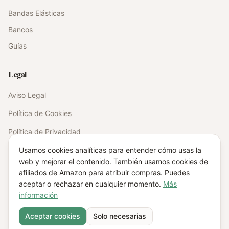
Bandas Elásticas
Bancos
Guías
Legal
Aviso Legal
Política de Cookies
Política de Privacidad
Contacto
Usamos cookies analíticas para entender cómo usas la
web y mejorar el contenido. También usamos cookies de
afiliados de Amazon para atribuir compras. Puedes
aceptar o rechazar en cualquier momento.
Más
©
2026
EntrenaPráctico. Todos los derechos reservados.
información
Como participante en el Programa de Afiliados de Amazon EU, esta web
obtiene ingresos por las compras que cumplan los requisitos aplicables.
Aceptar cookies
Solo necesarias