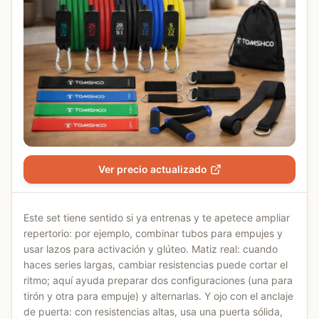
Ver precio actualizado
Este set tiene sentido si ya entrenas y te apetece ampliar
repertorio: por ejemplo, combinar tubos para empujes y
usar lazos para activación y glúteo. Matiz real: cuando
haces series largas, cambiar resistencias puede cortar el
ritmo; aquí ayuda preparar dos configuraciones (una para
tirón y otra para empuje) y alternarlas. Y ojo con el anclaje
de puerta: con resistencias altas, usa una puerta sólida,