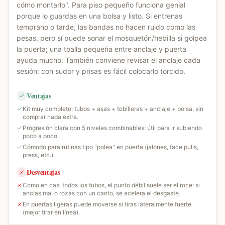
cómo montarlo". Para piso pequeño funciona genial
porque lo guardas en una bolsa y listo. Si entrenas
temprano o tarde, las bandas no hacen ruido como las
pesas, pero sí puede sonar el mosquetón/hebilla si golpea
la puerta; una toalla pequeña entre anclaje y puerta
ayuda mucho. También conviene revisar el anclaje cada
sesión: con sudor y prisas es fácil colocarlo torcido.
Ventajas
Kit muy completo: tubos + asas + tobilleras + anclaje + bolsa, sin
comprar nada extra.
Progresión clara con 5 niveles combinables: útil para ir subiendo
poco a poco.
Cómodo para rutinas tipo "polea" en puerta (jalones, face pulls,
press, etc.).
Desventajas
Como en casi todos los tubos, el punto débil suele ser el roce: si
anclas mal o rozas con un canto, se acelera el desgaste.
En puertas ligeras puede moverse si tiras lateralmente fuerte
(mejor tirar en línea).